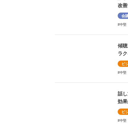
改善
会
#中堅
傾聴
ラク
ビ
#中堅
話し
効果
ビ
#中堅