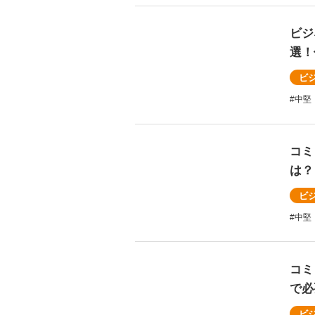
ビジ
選！
ビ
#中堅
コミ
は？
ビ
#中堅
コミ
で必
ビ