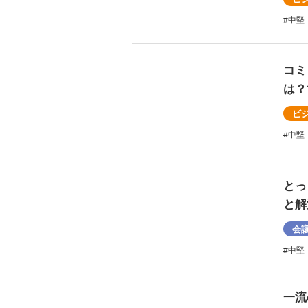
#中堅
コミ
は？
ビ
#中堅
とっ
と解
会
#中堅
一流