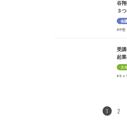
谷翔
３つ
会
#中堅
受講
起業
ス
#キャ
1
2