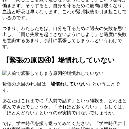
働きます。そうすると、
自身を守るために筋肉
は
硬くなり、
血流と呼吸は早くなります。これが緊張状態を引き起こ
して
いるのです
。
つまり、
わたし
たちは、自分を守るために過去の失敗を思い
出し、
「
同じ失敗を起こさないようにしよう
」
と過度に失敗
を意識するあまり、余計に緊張してしまう
…という
わけで
す。
【緊張の原因④】場慣れしていない
緊張の原因の
4つ目は「
場慣れしていない
」ということで
す。
あなたはこれまでに「人前で話す」という経験を
、
どれほど
積
んで
きたでしょうか。「それほど多くない」、もしくは、
「ほとんどない」というのが実情ではないでしょうか。
では、
学生時代を振り返ってみて
ください。
「学生時代に十