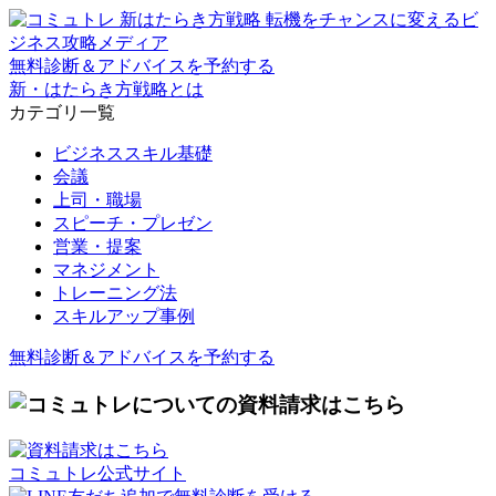
無料診断＆アドバイスを予約する
新
・はたらき方戦略とは
カ
テゴリ一覧
ビジネススキル基礎
会議
上司・職場
スピーチ・プレゼン
営業・提案
マネジメント
トレーニング法
スキルアップ事例
無料診断＆アドバイスを予約する
コ
ミュトレ公式サイト