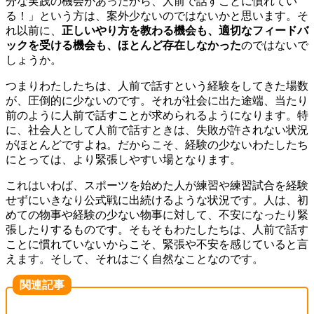
分な実践の機会があったから、
人前で話す
ことに慣れてい
る！」
という
方は、案外少ないのではないかと思います。
そ
れ以前に、
正しいやり方を教わる機会も、適切なフィードバ
ックを受ける機会も
、
ほとんど存在しなかった
のではないで
しょうか。
つまりわたしたちは
、
人前で話す
という
経験をしてきた場数
が
、
圧倒的に
少ない
のです。
それが社会に出た途端、当たり
前のように人前で話すこと
が
求められるようになります。特
に、社会人として
人前で話すときは
、
失敗が許されない
状況
がほとんどですよね。だ
からこそ、経験の少ないわたしたち
にとっては、より緊張しやすい場
となりま
す。
これはいわば、スポーツを始めた人が練習や練習試合を経験
せずにいきなり公式戦に出続けるような状況です。人は
、
初
めての物事や経験の少ない物事に対して
、
不安になったり緊
張したりするものです。そもそもわたしたち
は、
人前で話す
ことに慣れていないからこそ、緊張や不安を感じ
ていると言
えます。そして、
そ
れはごく自然なことなのです。
関連記事