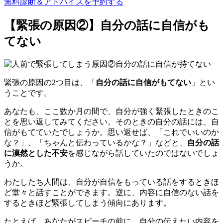
無料診断＆アドバイスを予約する
【緊張の原因②】自分の話に自信がも
てない
緊張の原因の
2つ目は、「
自分の話に自信がもてない
」とい
うことです。
あなたも
、
ここ数か月の間で
、
自分が強く緊張した
とき
のこ
とを思い
返し
てみてください。その
とき
の自分の話には
、
自
信がもてていたでしょうか。
思い返せば、
「これでいいのか
な？」、「ちゃんと伝わっているかな？」など
と
、
自分の話
に漠然とした不安
を感じながら話していたのではないでしょ
うか。
わたし
たち人間は、自分が自信をもっている話をするときほ
ど堂々と話
すことができ
ます。逆に、内容に自信の
ない
話を
するときほど緊張してしまう傾向
に
あります。
たとえば、あなたがスピーチの前に
、
自分の伝えたい内容を