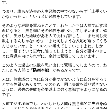
す。
つまり
、
誰もが過去の人生経験の中で少なからず
「
上手くい
かなかった
…」
という
苦い
経験をしています。
そのような経験を重ねることで、
わたし
たちは人前で話す場
面になると
、
無意識にその経験を思い出し
てしまいます。確
かに、失敗した経験がある人であれば誰しも、
「また同じ失
敗をするんじゃないか」「また同じような反応が返ってくる
んじゃないか」と
、ついつい考えてしまいますよね
。
しか
し、
一度そういう思考に陥ってしまうと、
自分が話すべきこ
とに意識を向け
られ
ずに、余計に緊張してしま
います
。
このように過去の失敗を思い出して緊張してしまうのは、
わ
たし
たち人間に「
防衛本能
」があるからです。
人は、無意識のうちに自分が傷つかないように自分を守ろう
とする性質があります。そのため、同じ失敗を繰り返さない
ように、過去の失敗を必要以上に強く意識するようになるの
です。
人前で話す場面でも、
わたしたち人間は
無意識的に失敗を恐
れ、
「
同じことを繰り返さないようにしよう
」
と
いう思考が