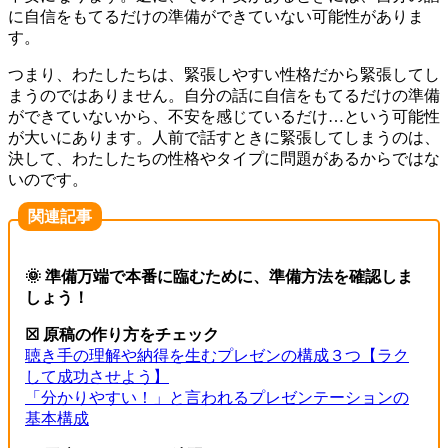
に自信
をも
てるだけの準備ができていない可能性がありま
す。
つまり、
わたしたち
は、
緊張しやすい性格だから緊張してし
まうのでは
ありません。自
分の話に自信
を
もてるだけの準備
ができていない
から、不安を感じているだけ…という可能性
が大いにあります
。
人前で話すときに緊張してしまうのは、
決して、
わたしたち
の性格やタイプに問題がある
から
では
な
いのです
。
関連記事
🌞 準備万端で本番に臨むために、準備方法を確認しま
しょう！
☒ 原稿の作り方をチェック
聴き手の理解や納得を生むプレゼンの構成３つ【ラク
して成功させよう】
「分かりやすい！」と言われるプレゼンテーションの
基本構成