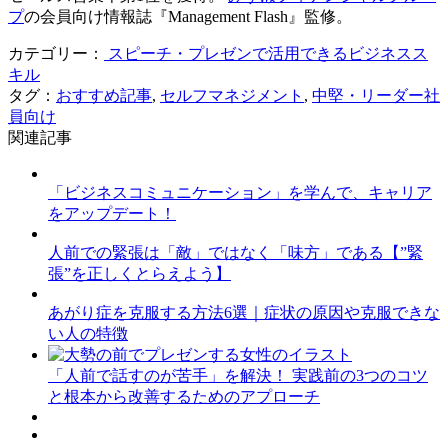
プ
の会員向け情報誌『Management Flash』監修。
カテゴリー：
スピーチ・プレゼンで活用できるビジネスス
キル
タグ：
おすすめ記事
,
セルフマネジメント
,
中堅・リーダー社
員向け
関連記事
「ビジネスコミュニケーション」を学んで、キャリア
をアップデート！
人前での緊張は「敵」ではなく「味方」である【”緊
張”を正しくとらえよう】
あがり症を克服する方法6選｜症状の原因や克服できな
い人の特徴
「人前で話すのが苦手」を解決！ 実践前の3つのコツ
と根本から改善するためのアプローチ