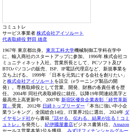
コミュトレ
サービス事業者
株式会社アイソルート
代表取締役
野田 雄彦
1967年 東京都出身。
東京工科大学
機械制御工学科在学中
に、輸入商社のスタートアップに参加。 1996年 株式会社コ
ミュニティネット入社。営業所長として、PCソフト及び
BTOパソコンの販売、ISP、IP電話代理店など、新規事業を
立ち上げる。 1999年 「日本を元気にする会社を創りたい」
と
株式会社アイソルート
を設立（eラーニング製品の開
発）。専務取締役として営業、開発、財務の各責任者を歴
任。 2004年 同社代表取締役に就任。以降19年間連続黒字と
最高売上高更新中。 2007年
新宿区優良企業表彰「経営革新
賞」
受賞。 2012年
日経トップリーダー
「本当に強い中小企
業ランキング」全国総合14位、IT業界2位に選出。 2024年
ダ
イヤモンド社
から書籍
『話せる、伝わる、結果が出る！コミ
ュトレ』
を発売し、
紀伊國屋書店
ビジネス書第1位、
Amazon
セールス営業本第1位を獲得。
みずほフィナンシャルグルー