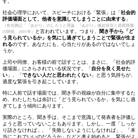
す。
社会心理学において、スピーチにおける「緊張」は「
社会的
評価場面として、他者を意識してしまうことに由来する
」
（有光興記「『あがり』のしろうと理論 : 『あがり』喚起状況と原因帰属
と
言われて
います。つまり、
聞き手から「ど
の関係」2001年）
う見られているか」を気にし過ぎてしまうことで緊張が生ま
れる
のです。
あなたにも、
心当たりがあるのではな
いでしょ
うか。
上司や同僚、お客様の前で話すことは、まさに、「社会的評
価
場面」にさらされている状況です。「
自分を良く見せた
い
」、「
できない人だと思われたくない
」と思う気持ちが
、
過度な緊張を引き起こしています。
特に人前で話す場面では、聞き手の視線が自分に集中するた
め、
わたし
たちは余計に「どう見られているか」を気にし
過
ぎ
てしまう傾向にあります。
実際のところ、聞き手は、そこまで意識して発表者を評価し
ようと思っていないこともあります。しかし、一度「しっか
り話さなければ」、「失敗しないようにしなければ」、「本
当にこれでいいのだろうか」などと考え始めると、緊張がよ