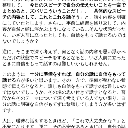
整理して、「
今日のスピーチ
で自分の伝えたいことを一言で
まとめると、ズバリこういうことだ！
」、「
具体的な
スピー
チの内容として、
これとこれを話そ
う」と
、
話す内容を明確
にし
てい
たとします。さらに、事前に練習を繰り返して、内
容が自然と頭に浮かぶようになっ
ている…そんな
状態
だった
ら、
いざ人前に立ったとしても、
自信をもって話せるのでは
ないでしょうか？
逆に、そこま
で深く考えず
、
何となく話の内容を思い浮かべ
ただけの状態で
スピーチをする
となると、いざ人前に立った
とき
に自信をもって話すのは難しいかもしれません。
このように、
十分に準備をすれば、自分の話に自信をもって
話せる
方が多いと思います。その一方で、
準備
が整わない状
態で
伝えるとなると、
誰しも自信をもって話すのは難しいの
ではないでしょうか。
その場の思い付きで話すとなると、
普
段からそ
のテーマについて
深く考えている人でない限り、自
分の話に明確な自信がもてずに緊張してしまう
方が多い
はず
です
。
人は、曖昧な話をするときほど、「これで大丈夫かな？」と
不安になります。逆に
、
その不安があるとき
に
は、自分の話