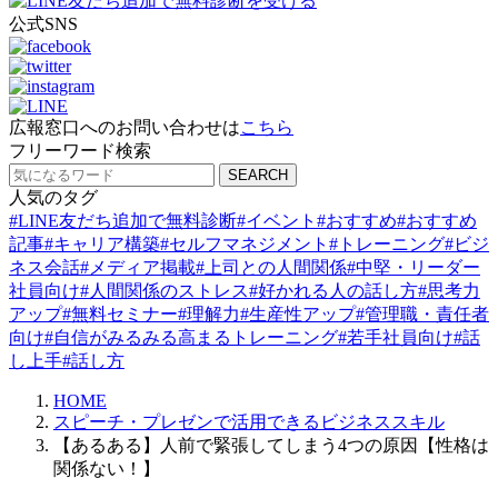
公
式SNS
広報窓口へのお問い合わせは
こちら
フ
リーワード検索
人
気のタグ
#
LINE友だち追加で無料診断
#
イベント
#
おすすめ
#
おすすめ
記事
#
キャリア構築
#
セルフマネジメント
#
トレーニング
#
ビジ
ネス会話
#
メディア掲載
#
上司との人間関係
#
中堅・リーダー
社員向け
#
人間関係のストレス
#
好かれる人の話し方
#
思考力
アップ
#
無料セミナー
#
理解力
#
生産性アップ
#
管理職・責任者
向け
#
自信がみるみる高まるトレーニング
#
若手社員向け
#
話
し上手
#
話し方
HOME
スピーチ・プレゼンで活用できるビジネススキル
【あるある】人前で緊張してしまう4つの原因【性格は
関係ない！】