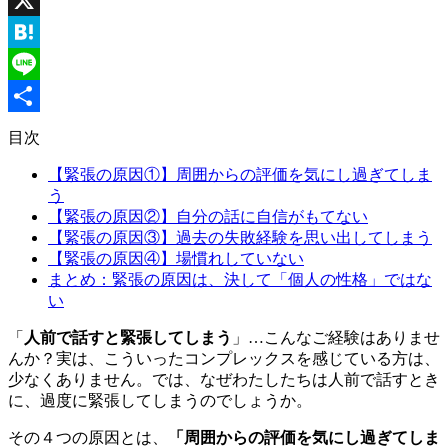
X
Hatena
Line
共
目次
有
【緊張の原因①】周囲からの評価を気にし過ぎてしま
う
【緊張の原因②】自分の話に自信がもてない
【緊張の原因③】過去の失敗経験を思い出してしまう
【緊張の原因④】場慣れしていない
まとめ：緊張の原因は、決して「個人の性格」ではな
い
「
人前で話すと緊張してしまう
」
…こんな
ご経験はありませ
んか？実は、こういった
コンプレックスを
感じてい
る
方
は
、
少なくありません。
では、
なぜわたしたちは人前で話すとき
に、過度に緊張してしまうのでしょうか。
その４つの
原因
とは、
「周囲からの評価を気にし過ぎてしま