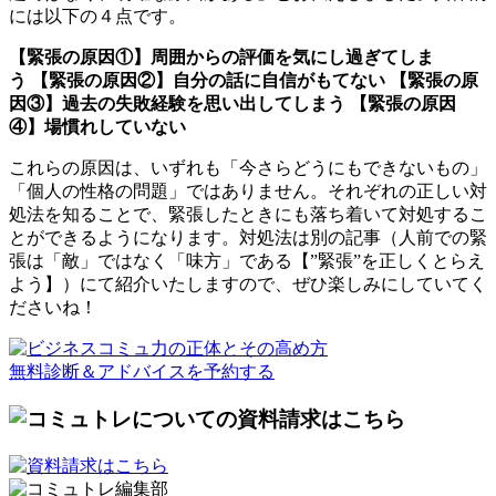
には以下の４点です。
【緊張の原因①】周囲からの評価を気にし過ぎてしま
う
【緊張の原因②】自分の話に自信がもてない
【緊張の原
因③】過去の失敗経験を思い出してしまう
【緊張の原因
④】場慣れしていない
これらの原因は、いずれも「今さらどうにもできないもの」
「個人の性格の問題」ではありません。それぞれの正しい対
処法を知ることで、緊張したときに
も
落ち着いて対処するこ
とができるようになります。対処法は別の記事（
人前での緊
張は「敵」ではなく「味方」である【”緊張”を正しくとらえ
よう】
）
にて
紹介
いたしますので
、
ぜひ
楽しみに
していてく
ださいね
！
無料診断＆アドバイスを予約する