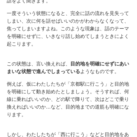
話をよく聞きます
。
一度そういう状態になると、
完全に
話の流れを見失って
しま
い、次に何を話せばいいのかがわからなくなって、
焦ってしまいますよね
。
このような現象は、
話のテーマ
を明確にせずに
、
いきなり話
し
始めて
しまう
と
きによく
起こります
。
この状態は、
言い換えれば、
目的地を明確にせずにあい
まいな状態で進んでしまっている
ようなもの
です。
例えば、仮に
わたし
たちが「京都駅に行こう
」
と目的地
を明確にして動き始めたとしましょう。
そうすれば
、何
線に乗ればいいのか、どの駅で降りて、
次は
どこで
乗り
換え
ればいいのか…
など、目的地までの道筋も明確にな
ります。
しかし、
わたし
たちが「西に行こう」
など
と目的地をあ