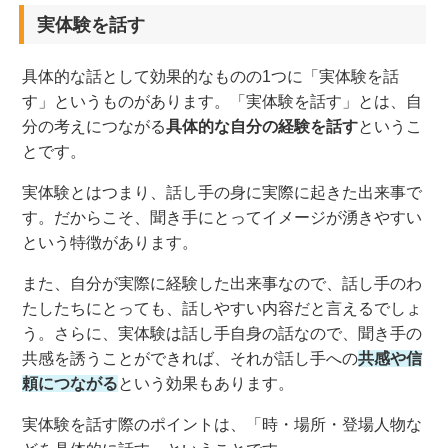
実体験を話す
具体的な話として効果的なものの
1つ
に
「実体験を話
す」という
ものがあります
。
「
実体験を話す
」
とは、自
分の考えにつながる
具体的な自分の経験を話す
というこ
とです。
実体験とはつまり、話し手の身に
実際に起きた出来事
で
す。だからこそ、
聞き手にとってイメージが湧きやすい
という
特徴
があります。
また、自分が実際に経験した出来事なので
、
話し手の
わ
たし
たちにとっても
、
話しやすい
内容だと言えるでしょ
う
。さらに、実体験は話し手自身の話なので、聞き手の
共感を誘うことができれば、それが話し手への
共感や信
頼につながる
という効果もあります。
実体験を話す際のポイントは、「時・場所・登場人物な