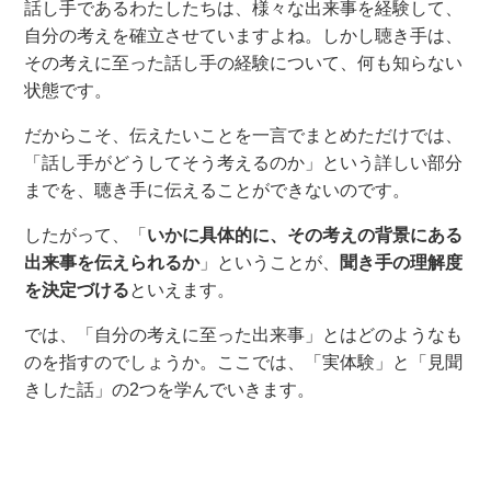
話し手であるわたしたちは、様々な出来事を経験して、
自分の考えを確立させていますよね。しかし聴き手は、
その考えに至った話し手の経験について、何も知らない
状態です。
だからこそ、
伝えたいことを
一言で
まとめただけでは、
「話し
手
がどうしてそう考えるのか」という詳しい部分
までを
、
聴き手に伝えることができないのです。
したがって
、「
いかに具体的に、その考えの背景にある
出来事を伝えられるか
」
ということが
、
聞き手の理解度
を決定づける
といえます。
では、「自分の考えに至った出来事」とはどのようなも
の
を指すの
でしょうか。ここでは、「実体験」と「見聞
きした話」の
2つを学んでいきます。