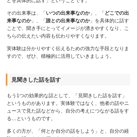
どを具体的に
話す
」ということです。
その出来事は、「
いつの出来事なのか
」、「
どこでの出
来事なのか
」、「
誰との出来事なのか
」を具体的に話す
ことで、聞き手にとってイメージが湧きやすくなり、こ
ちらの伝えたい内容
も
伝わりやすくなります。
実体験は分かりやすく伝えるための強力な手段となりま
すので、
ぜひ、
積極的に活用していきましょう。
見聞きした話を話す
もう
1
つの効果的な話として、「見聞きした話を話す」
というものがあります。実体験ではなく
、
他者の話やニ
ュースで見た話などから
、
自分の考えにつながる話をす
る
…
というものです。
多くの方が、
「
何とか自分の話をしよう
」
と
、
自分の経