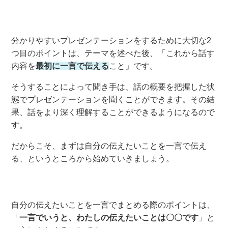
分かりやすいプレゼンテーションをするために大切な2
つ目
のポイント
は、
テーマを述べた後
、「
これから話す
内容を
最初に
一言で伝える
こと
」です。
そうすることによって
聞き手は
、
話の概要を把握した状
態で
プレゼンテーション
を聞くことができます。その結
果、話をより
深く
理解することができ
るようになるので
す
。
だからこそ、
まずは自分の伝えたいことを一言で伝え
る
、
というところから始めていきましょう。
自分の伝えたいことを一言でまとめる際のポイントは、
「
一言でいうと、
わたしの伝えたい
ことは〇〇です
」と