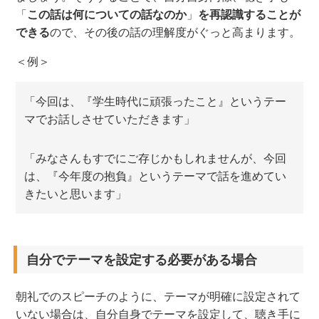
「
この話は
何についての
話なのか
」
を再認識することが
できる
ので、
その後の
話の理解度がぐっと高まります。
＜例＞
「今回は、『学生時代に頑張ったこと』というテー
マでお話しさせていただきます」
「みなさんもすでにご存じかもしれませんが、今回
は、『今年度の抱負』というテーマで話を進めてい
きたいと思います」
自分でテーマを設定する必要がある場合
朝礼
での
スピーチのように
、
テーマが明確に設定されて
いない場合
は
、自分自身でテーマを設定して
、
聴き手に