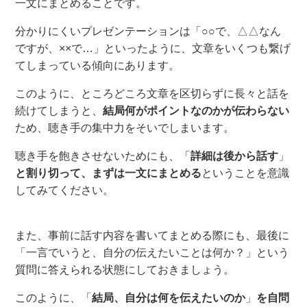
一文にまとめることです。
分かりにくいプレゼンテーションは「○○で、△△なん
ですが、××で
…
」といったように
、
文章
をいくつも
繋げ
て
しまっている傾向にあります。
このように
、
ところどころ文章を
区切らずに
長々
と
話を
続けてしまうと、
結局何がポイントなのかが伝わらない
ため、聴き手の集中力をそいでしまいます。
聴き手を飽きさせないためにも、
「
詳細は後から話す
」
と割り切って、まずは一文にまとめる
ということを意識
してみてください。
また、事前に話す内容を書いてまとめる際にも、最後に
「一言でいうと、自分の伝えたいことは何か？」という
質問に答えられる状態にし
ておき
ましょう。
このように
、
「
結局、自分は何を伝えたいのか
」
を
自問