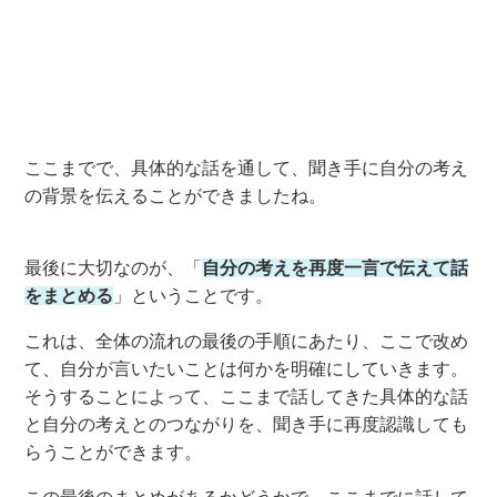
ここまでで、
具体的な話を通して、聞き手に自分の考え
の背景を伝えることができ
ましたね。
最後に
大切なの
が、
「
自分の考えを再度一言で伝えて話
をまとめ
る
」
という
ことです
。
これは、全体の流れの
最後の手順
にあたり、
ここで
改め
て、自分が言いたいことは何かを明確に
していきます。
そうすることによって、
こ
こまで
話してきた具体的な話
と自分の考えとのつながりを
、
聞き手に再度認識しても
ら
うことができ
ま
す
。