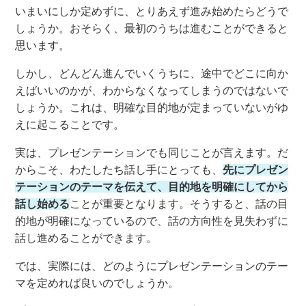
いまいにしか定めずに
、とりあえず
進み始めたらどうで
しょうか。おそらく、最初のうちは進
む
ことができると
思います
。
しかし、どんどん進んでいくうちに、
途中でどこに向か
えばいい
の
かが
、
わからなくなってしまうのではないで
しょうか。
これは、明確な目的地が定まっていないがゆ
えに起こることです。
実は、
プレゼンテーションでも同じことが言えます。
だ
からこそ、
わたし
たち話し手
にとっても、
先にプレゼン
テーションのテーマを伝えて、目的地を明確にしてから
話し
始める
ことが重要となります。そ
うすると、話の目
的地が明確になっているので、
話の方向性を見失わずに
話
し進める
ことができます。
では、実際に
は、
どのように
プレゼンテーションのテー
マを
定めれば良い
の
でしょうか。