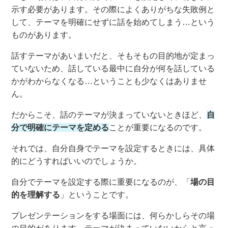
示す必要があります。
その際
によくありがちな失敗例と
して、
テーマを明確にせずに話を始めてしまう
…
という
も
のが
あります
。
話す
テーマがあいまいだと、
そもそもの
目的地が定まっ
ていないため、話している最中に自
分が何を話している
かがわからなく
な
る
…という
こと
も少なくはありませ
ん
。
だからこそ、話のテーマが決まっていないときほど、
自
分で明確にテーマを定める
ことが重要
になるのです
。
それでは、自分自身でテーマを設定す
るときには、具体
的にどうすれ
ばい
いのでしょうか。
自分でテーマを設定する際に重要
になるのが、
「
場の目
的を理解する
」ということです。
プレゼンテーションをする場面には
、
何らかしらその場