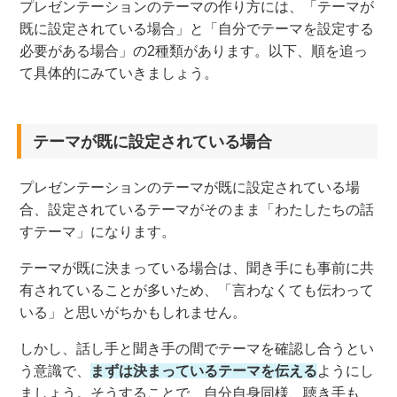
プレゼンテーションの
テーマの作り方には、「テーマが
既に設定されている場合」と「自分でテーマを設定する
必要がある場合」の
2種類があります。以下、
順を追っ
て
具体的にみていきましょう。
テーマが既に設定されている場合
プレゼンテーションのテーマが既に設定されている場
合、設定されているテーマがそのまま
「
わたし
たち
の
話
すテーマ
」
になります。
テーマが既に決まっている場合は、聞き手にも事前に共
有されていることが多いため、「言わなくても伝わって
いる」と
思い
がち
かもしれません
。
しかし、話し手と聞き手の間でテーマを確認し合うとい
う意識で、
まずは決まっているテーマを
伝える
ようにし
ましょう。
そうすることで、自分自身同様、聴き手も