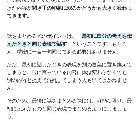
この最後のまとめがあるかどうかで、ここまでに話して
きた内容が
聞き手の印象に残るかどうかも
大きく変わっ
てきます。
話をまとめる際のポイントは、「
最初に自分の考えを伝
えたときと同じ表現で話す
」ということです。もちろ
ん、厳密に
一言一句
同じである必要はありません
。
ただ、
最初に話した
とき
の表現を別の言葉
に
置き換えて
しまうと、仮に言っている内容自体は変わらなくても
、
別の内容と捉えて混乱してしまう人も出てきかねませ
ん。
そのため、
最後に
話をまとめる際には、可能な限り、最
初
に伝えたもの
と同じ表現
で
まとめるようにしましょ
う。