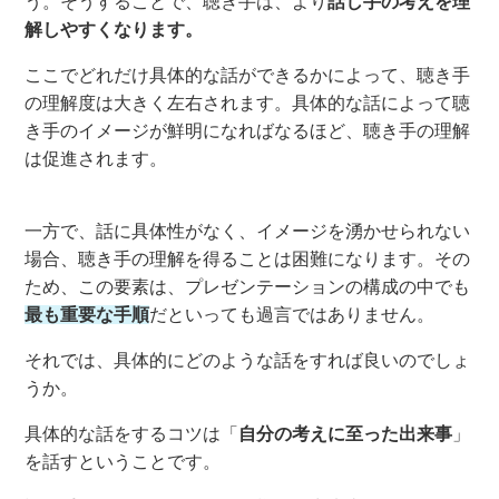
う。そうすることで、
聴き手
は、より
話し手の考えを理
解しやすくなります。
ここでどれだけ具体的な話ができるかによって、
聴き手
の理解
度
は大きく左右されます。具体的な話によって
聴
き手
のイメージが
鮮明になればなるほど
、聴き手の理解
は
促進されます。
一方で、話に具体性がなく、イメージを湧かせられない
場合、聴き手の理解を得ることは困難になります。その
ため、この要素は、プレゼン
テーション
の構成の中でも
最も重要な手順
だといっても過言ではありません。
それでは、具体的にどのような話をすれば良いのでしょ
うか。
具体的な話をするコツは「
自分の考えに至った出来事
」
を話すということです。