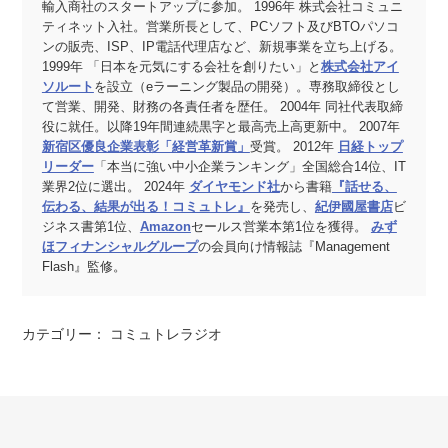
輸入商社のスタートアップに参加。 1996年 株式会社コミュニ
ティネット入社。営業所長として、PCソフト及びBTOパソコ
ンの販売、ISP、IP電話代理店など、新規事業を立ち上げる。
1999年 「日本を元気にする会社を創りたい」と
株式会社アイ
ソルート
を設立（eラーニング製品の開発）。専務取締役とし
て営業、開発、財務の各責任者を歴任。 2004年 同社代表取締
役に就任。以降19年間連続黒字と最高売上高更新中。 2007年
新宿区優良企業表彰「経営革新賞」
受賞。 2012年
日経トップ
リーダー
「本当に強い中小企業ランキング」全国総合14位、IT
業界2位に選出。 2024年
ダイヤモンド社
から書籍
『話せる、
伝わる、結果が出る！コミュトレ』
を発売し、
紀伊國屋書店
ビ
ジネス書第1位、
Amazon
セールス営業本第1位を獲得。
みず
ほフィナンシャルグループ
の会員向け情報誌『Management
Flash』監修。
カテゴリー：
コミュトレラジオ