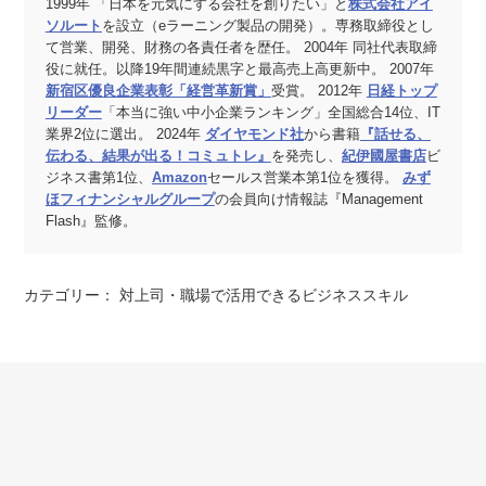
1999年 「日本を元気にする会社を創りたい」と
株式会社アイ
ソルート
を設立（eラーニング製品の開発）。専務取締役とし
て営業、開発、財務の各責任者を歴任。 2004年 同社代表取締
役に就任。以降19年間連続黒字と最高売上高更新中。 2007年
新宿区優良企業表彰「経営革新賞」
受賞。 2012年
日経トップ
リーダー
「本当に強い中小企業ランキング」全国総合14位、IT
業界2位に選出。 2024年
ダイヤモンド社
から書籍
『話せる、
伝わる、結果が出る！コミュトレ』
を発売し、
紀伊國屋書店
ビ
ジネス書第1位、
Amazon
セールス営業本第1位を獲得。
みず
ほフィナンシャルグループ
の会員向け情報誌『Management
Flash』監修。
カテゴリー：
対上司・職場で活用できるビジネススキル