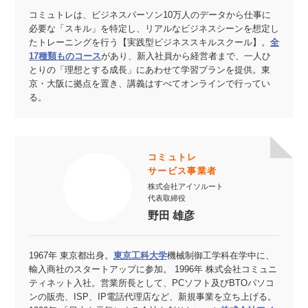
コミュトレは、ビジネスパーソン10万人のデータから仕事に
必要な「スキル」を特定し、リアルなビジネスシーンを想定し
たトレーニングを行う【実践型ビジネススキルスクール】。
全
17種類ものコース
があり、新入社員から経営者まで、一人ひ
とりの「理想とする成長」にあわせて学習プランを提供。東
京・大阪に拠点を置き、講義はすべてオンラインで行ってい
る。
コミュトレ
サービス事業者
株式会社アイソルート
代表取締役
野田 雄彦
1967年 東京都出身。
東京工科大学
機械制御工学科在学中に、
輸入商社のスタートアップに参加。 1996年 株式会社コミュニ
ティネット入社。営業所長として、PCソフト及びBTOパソコ
ンの販売、ISP、IP電話代理店など、新規事業を立ち上げる。