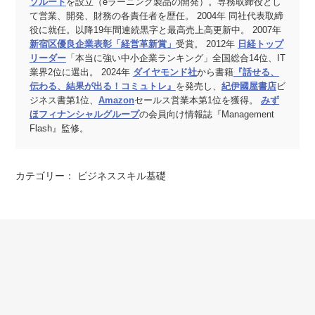
ソルート
を設立（eラーニング製品の開発）。専務取締役とし
て営業、開発、財務の各責任者を歴任。 2004年 同社代表取締
役に就任。以降19年間連続黒字と最高売上高更新中。 2007年
新宿区優良企業表彰「経営革新賞」
受賞。 2012年
日経トップ
リーダー
「本当に強い中小企業ランキング」全国総合14位、IT
業界2位に選出。 2024年
ダイヤモンド社
から書籍
『話せる、
伝わる、結果が出る！コミュトレ』
を発売し、
紀伊國屋書店
ビ
ジネス書第1位、
Amazon
セールス営業本第1位を獲得。
みず
ほフィナンシャルグループ
の会員向け情報誌『Management
Flash』監修。
カテゴリー：
ビジネススキル基礎