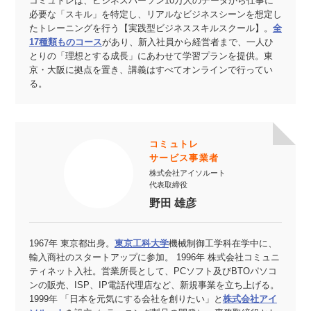
コミュトレは、ビジネスパーソン10万人のデータから仕事に
必要な「スキル」を特定し、リアルなビジネスシーンを想定し
たトレーニングを行う【実践型ビジネススキルスクール】。
全
17種類ものコース
があり、新入社員から経営者まで、一人ひ
とりの「理想とする成長」にあわせて学習プランを提供。東
京・大阪に拠点を置き、講義はすべてオンラインで行ってい
る。
コミュトレ
サービス事業者
株式会社アイソルート
代表取締役
野田 雄彦
1967年 東京都出身。
東京工科大学
機械制御工学科在学中に、
輸入商社のスタートアップに参加。 1996年 株式会社コミュニ
ティネット入社。営業所長として、PCソフト及びBTOパソコ
ンの販売、ISP、IP電話代理店など、新規事業を立ち上げる。
1999年 「日本を元気にする会社を創りたい」と
株式会社アイ