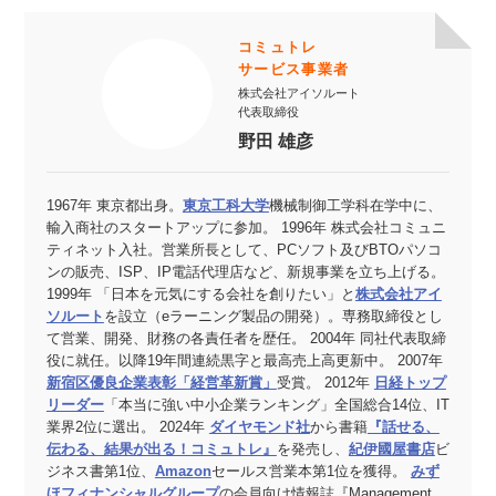
コミュトレ
サービス事業者
株式会社アイソルート
代表取締役
野田 雄彦
1967年 東京都出身。
東京工科大学
機械制御工学科在学中に、
輸入商社のスタートアップに参加。 1996年 株式会社コミュニ
ティネット入社。営業所長として、PCソフト及びBTOパソコ
ンの販売、ISP、IP電話代理店など、新規事業を立ち上げる。
1999年 「日本を元気にする会社を創りたい」と
株式会社アイ
ソルート
を設立（eラーニング製品の開発）。専務取締役とし
て営業、開発、財務の各責任者を歴任。 2004年 同社代表取締
役に就任。以降19年間連続黒字と最高売上高更新中。 2007年
新宿区優良企業表彰「経営革新賞」
受賞。 2012年
日経トップ
リーダー
「本当に強い中小企業ランキング」全国総合14位、IT
業界2位に選出。 2024年
ダイヤモンド社
から書籍
『話せる、
伝わる、結果が出る！コミュトレ』
を発売し、
紀伊國屋書店
ビ
ジネス書第1位、
Amazon
セールス営業本第1位を獲得。
みず
ほフィナンシャルグループ
の会員向け情報誌『Management