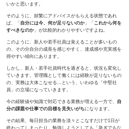
いかと思います
。
そのように、頻繁にアドバイスがもらえる状態であれ
ば、「
自分には今、
何が足りないのか
」「
これから
何を
すべきなのか
」
が比較的
わかりやすいですよね
。
このように、
新人や若手社員は
覚えることが多
い
もの
の
、その分自分の成長
を感じやすく、
達成感や充実感を
得
やす
い傾向にあります
。
しかし、新人・若手社員時代を過ぎると、状況
も変化し
ていきます
。管理職
として働く
には経験が足りないもの
の、実務は大体こなせる
…
という
、いわゆる「中堅社
員」の
立場に
なっ
ていきます
。
今の
経
験値や知識で対応できる
業務
が増える
一方
で
、
自
分の課題や仕事での目標を見失いがち
になります
。
その結果、毎日担当
の
業務を淡々とこなすだけで
1日が
終わってしまったり、勉強しようとしても「急ぎでもな