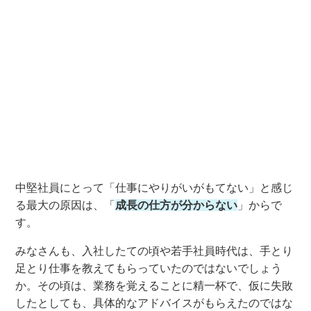
中堅社員にとって「仕事にやりがいがもてない」と感じ
る最大の原因は、「
成長の仕方が分からない
」から
で
す
。
みなさんも、入社したての頃や
若手社員時代は、手とり
足とり
仕事を
教えてもら
って
いた
のではないでしょう
か
。
その頃は、
業務を覚えることに精一杯で、
仮に
失敗
し
たとし
ても
、
具体的なアドバイス
がもらえたの
ではな