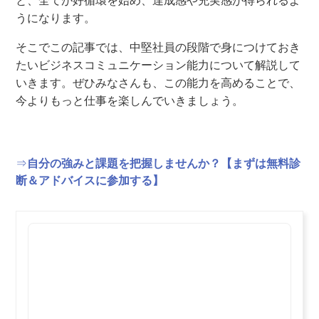
と、全てが好循環
を
始め
、
達成感や充実感
が得られるよ
うになります。
そこでこの記事では、中堅社員の段階で身につけておき
たいビジネスコミュニケーション能力について解説
して
いきます
。
ぜひみなさんも、
この能力を高め
ることで
、
今よりもっと
仕事を楽しんでい
きましょう
。
⇒
自分の強みと課題を把握しませんか？【まずは無料診
断＆アドバイスに参加する】