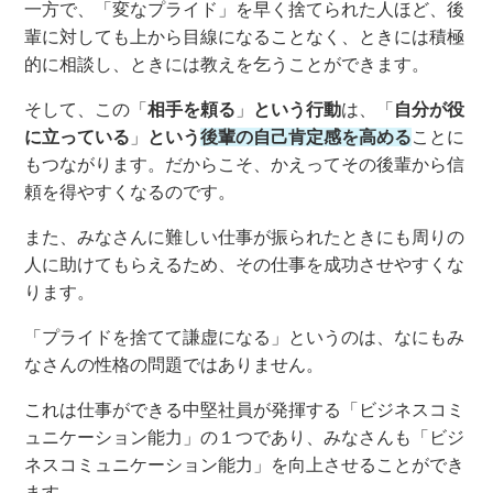
一方で
、
「変なプライド」を早く捨てられ
た人ほど
、
後
輩に対しても
上から目線になることなく、
ときには
積極
的に相談し
、ときには
教えを乞うことができ
ます
。
そして、この
「
相手を頼る
」
という行動
は、
「
自分が役
に立っている
」
という
後輩の自己肯定感を高める
ことに
もつながります。
だからこそ、
かえってその後輩から信
頼を得やすくなる
のです
。
また、
みなさんに
難しい仕事が振られ
たときにも
周りの
人に助けてもらえるため、
その仕事を
成功させやす
くな
ります
。
「
プライドを捨てて謙虚になる
」
というのは
、なにもみ
なさんの
性格の問題では
ありません。
これは
仕事が
できる
中堅社員が発揮する「ビジネスコミ
ュニケーション能力」の１つ
で
あり、みなさんも
「ビジ
ネスコミュニケーション能力」を向上させることができ
ます。