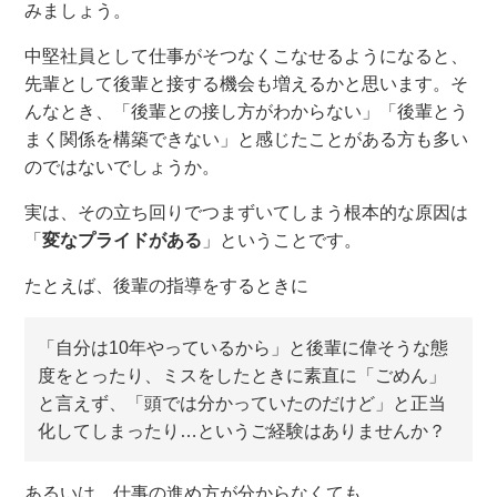
みましょう
。
中堅社員
と
して仕事がそつなくこなせるように
なると
、
先輩として後輩
と
接す
る機会も増えるかと思います
。
そ
んなとき、「後輩との接し方がわからない」「後輩とう
まく関係を構築できない」と感じたことがある方も多い
のではないでしょうか。
実は、
その立ち回りで
つまずいてしまう
根本的な原因は
「
変なプライドがある
」
という
こと
です
。
たとえば、後輩
の
指導
を
するときに
「自分は10年やっているから」と後輩に偉そうな態
度をとったり、ミスをしたときに素直に「ごめん」
と言えず、「頭では分かっていたのだけど」と正当
化してしまったり…というご経験はありませんか？
あるいは、仕事の進め方が分からなくても