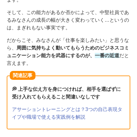
そして、この能力があるか
否か
によって、中堅社員であ
る
みなさん
の成長の幅が大きく変
わっていく
…という
の
は
、まぎれもない事実
です
。
だからこそ、
みなさんが「
仕事を楽し
みたい」
と思うな
ら、
周囲に気持ちよく動いてもら
うためのビジネスコミ
ュニケーション能力を武器にするのが、
一番の近道
だと
言えます
。
関連記事
💭 上手な伝え方を身につければ、相手を選ばずに
受け入れてもらえること間違いなしです
アサーショントレーニングとは？3つの自己表現タ
イプや職場で使える実践例を解説