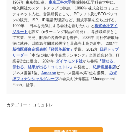
1967年 東京都出身。
東京工科大学
機械制御工学科在学中に、
輸入商社のスタートアップに参加。 1996年 株式会社コミュニ
ティネット入社。営業所長として、PCソフト及びBTOパソコ
ンの販売、ISP、IP電話代理店など、新規事業を立ち上げる。
1999年 「日本を元気にする会社を創りたい」と
株式会社アイ
ソルート
を設立（eラーニング製品の開発）。専務取締役とし
て営業、開発、財務の各責任者を歴任。 2004年 同社代表取締
役に就任。以降19年間連続黒字と最高売上高更新中。 2007年
新宿区優良企業表彰「経営革新賞」
受賞。 2012年
日経トップ
リーダー
「本当に強い中小企業ランキング」全国総合14位、IT
業界2位に選出。 2024年
ダイヤモンド社
から書籍
『話せる、
伝わる、結果が出る！コミュトレ』
を発売し、
紀伊國屋書店
ビ
ジネス書第1位、
Amazon
セールス営業本第1位を獲得。
みず
ほフィナンシャルグループ
の会員向け情報誌『Management
Flash』監修。
カテゴリー：
コミュトレ