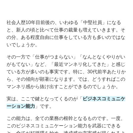
社会人歴
10年目前後の
、
いわゆる「中堅社員」
になる
と
、
新人の頃と比
べて
仕事の裁量も増え
ていきます。そ
の分、
ある程度
自由に仕事
を
している
方
も多い
のではな
いでしょうか
。
その一方で「仕事がつまらない
」「
なんとなくやりがい
がもてない」など、「
最近
マンネリ化してきた」と感じ
ている
方が多いのも事実です。特に、
30代前半あたりか
ら
、
そ
の傾向
が顕著
になり
ます
。
で
は、ど
うすればこの
マンネリ
感から
抜け出すことができるのでしょう
か。
実は、ここで
鍵とな
ってく
るの
が
「
ビジネスコミュニケ
ーション能力
」
です。
この能力は、全ての業務の
根幹と
なるもの
です
。一度
、
このビジネスコミュニケーション能力を
武器に
でき
る