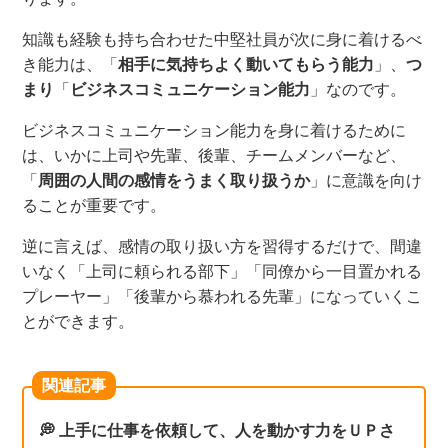
知識も経験も
持ち合わせた
中堅社員が次に
身に着けるべ
き能力
は、「
相手に気持ちよく動いてもらう能力
」、
つ
まり
「
ビジネスコミュニケーション能力
」
なのです
。
ビジネスコミュニケーション能力を身に着けるために
は、
いかに上司や先輩、後輩、チームメンバー
など
、
「
周囲の人間の
感情をうまく取り扱う
か
」
に意識を向け
ることが重要です。
逆に言えば、感情
の取り扱い方を習得するだけで、
間違
いなく「上司に頼られる部下」「同僚から一目置かれる
プレーヤー」「後輩から慕われる先輩」にな
ってい
くこ
とができ
ます
。
関連記事
💭 上手に仕事を依頼して、人を動かす力をＵＰさ