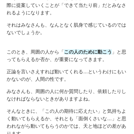
際に
提案していくこと
が「できて当たり前」だとみなさ
れるようになります。
それは
みなさん
も
、
なんとなく肌身で感じている
のでは
ないでしょうか
。
このとき
、
周囲の人から「
この人のために動こう
」と思
ってもらえるか
否
か、
が重要になってきます
。
正論を言いさえすれば動いてくれる
…というわけにもい
かないのが、人間の性です
。
みなさんも、周囲の人に
何か質問したり
、
依頼した
り
し
なければならないときがありますよね。
そんなときに、
「この人の期待に
応えたい
」と気持ちよ
く動いてもらえるか、それとも「
面倒くさ
いな…」と
思
われながら動いてもらうのかで
は、天と地ほどの差があ
ります
。