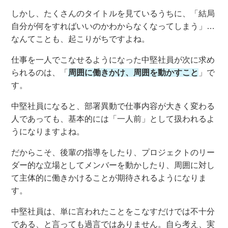
しかし、
たくさんのタイトルを見ているうちに、「
結局
自分
が
何をすればいいのか
わからなくなって
しま
う
」…
なんてことも、起こりがちですよね
。
仕事を一人でこなせるようになった
中堅社員が次に求め
られるのは
、
「
周囲に働きかけ
、周囲を
動かすこと
」で
す
。
中堅社員になると、
部署異動で仕事内容が大きく変わる
人であっても、基本的には
「
一人前
」
として扱われ
るよ
うになります
よね
。
だからこそ、後輩
の指導をしたり、
プロジェクトのリー
ダー的
な
立場としてメンバーを動
かしたり
、周囲に対し
て主体的に働きかけること
が
期待される
ようになりま
す
。
中堅社員
は、
単に言われたことをこなすだけでは不十分
である、
と
言っても過言ではありません。
自ら
考え、実