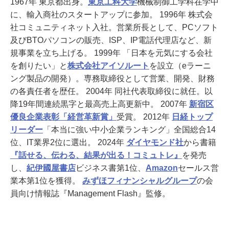
1967年 東京都出身。
東京工科大学
機械制御工学科在学中
に、輸入商社のスタートアップに参加。 1996年 株式会
社コミュニティネット入社。営業所長として、PCソフト
及びBTOパソコンの販売、ISP、IP電話代理店など、新
規事業を立ち上げる。 1999年 「日本を元気にする会社
を創りたい」と
株式会社アイソルート
を設立（eラーニ
ング製品の開発）。専務取締役として営業、開発、財務
の各責任者を歴任。 2004年 同社代表取締役に就任。以
降19年間連続黒字と最高売上高更新中。 2007年
新宿区
優良企業表彰「経営革新賞」
受賞。 2012年
日経トップ
リーダー
「本当に強い中小企業ランキング」全国総合14
位、IT業界2位に選出。 2024年
ダイヤモンド社
から書籍
『話せる、伝わる、結果が出る！コミュトレ』
を発売
し、
紀伊國屋書店
ビジネス書第1位、
Amazon
セールス営
業本第1位を獲得。
みずほフィナンシャルグループ
の会
員向け情報誌『Management Flash』監修。