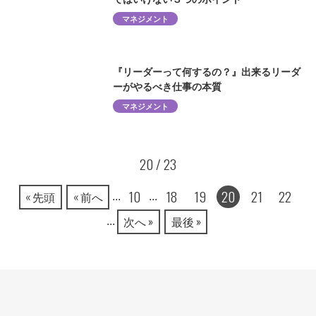
マネジメント
『リーダーって何するの？』出来るリーダ
ーがやるべき仕事の本質
マネジメント
20 / 23
10
18
19
20
21
22
« 先頭
« 前へ
...
...
次へ »
最後 »
...