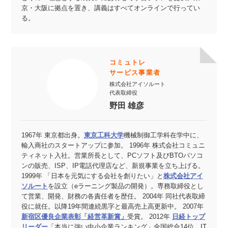
京・大阪に拠点を置き、講義はすべてオンラインで行ってい
る。
コミュトレ
サービス事業者
株式会社アイソルート
代表取締役
野田 雄彦
1967年 東京都出身。
東京工科大学
機械制御工学科在学中に、
輸入商社のスタートアップに参加。 1996年 株式会社コミュニ
ティネット入社。営業所長として、PCソフト及びBTOパソコ
ンの販売、ISP、IP電話代理店など、新規事業を立ち上げる。
1999年 「日本を元気にする会社を創りたい」と
株式会社アイ
ソルート
を設立（eラーニング製品の開発）。専務取締役とし
て営業、開発、財務の各責任者を歴任。 2004年 同社代表取締
役に就任。以降19年間連続黒字と最高売上高更新中。 2007年
新宿区優良企業表彰「経営革新賞」
受賞。 2012年
日経トップ
リーダー
「本当に強い中小企業ランキング」全国総合14位、IT