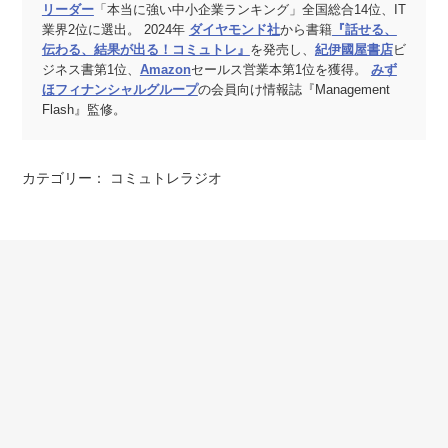
リーダー
「本当に強い中小企業ランキング」全国総合14位、IT
業界2位に選出。 2024年
ダイヤモンド社
から書籍
『話せる、
伝わる、結果が出る！コミュトレ』
を発売し、
紀伊國屋書店
ビ
ジネス書第1位、
Amazon
セールス営業本第1位を獲得。
みず
ほフィナンシャルグループ
の会員向け情報誌『Management
Flash』監修。
カテゴリー：
コミュトレラジオ