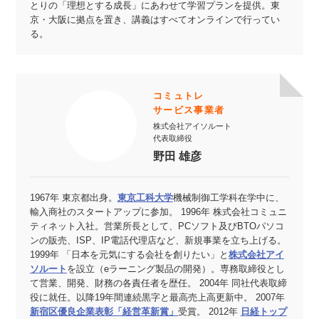
とりの「理想とする成長」にあわせて学習プランを提供。東
京・大阪に拠点を置き、講義はすべてオンラインで行ってい
る。
コミュトレ
サービス事業者
株式会社アイソルート
代表取締役
野田 雄彦
1967年 東京都出身。
東京工科大学
機械制御工学科在学中に、
輸入商社のスタートアップに参加。 1996年 株式会社コミュニ
ティネット入社。営業所長として、PCソフト及びBTOパソコ
ンの販売、ISP、IP電話代理店など、新規事業を立ち上げる。
1999年 「日本を元気にする会社を創りたい」と
株式会社アイ
ソルート
を設立（eラーニング製品の開発）。専務取締役とし
て営業、開発、財務の各責任者を歴任。 2004年 同社代表取締
役に就任。以降19年間連続黒字と最高売上高更新中。 2007年
新宿区優良企業表彰「経営革新賞」
受賞。 2012年
日経トップ