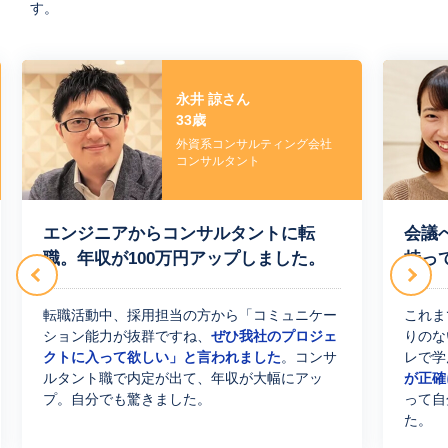
す。​
永井 諒さん
33歳
外資系コンサルティング会社
コンサルタント
エンジニアからコンサルタントに転
会議
職。年収が100万円アップしました。
持っ
Previous
Next
転職活動中、採用担当の方から「コミュニケー
これま
ション能力が抜群ですね、
ぜひ我社のプロジェ
りのな
クトに入って欲しい」と言われました
。コンサ
レで学
ルタント職で内定が出て、年収が大幅にアッ
が正確
プ。自分でも驚きました。
って自
た。