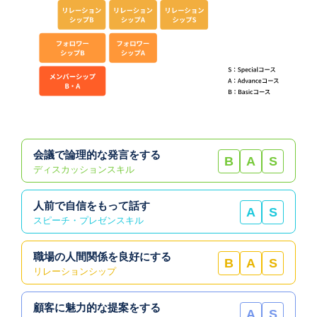
会議で論理的な発言をする
B
A
S
ディスカッションスキル
人前で自信をもって話す
A
S
スピーチ・プレゼンスキル
職場の人間関係を良好にする
B
A
S
リレーションシップ
顧客に魅力的な提案をする
A
S